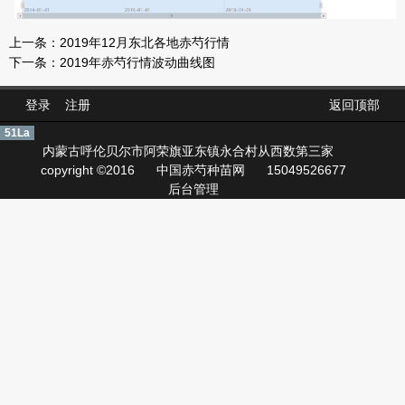
上一条：
2019年12月东北各地赤芍行情
下一条：
2019年赤芍行情波动曲线图
登录
注册
返回顶部
51La
内蒙古呼伦贝尔市阿荣旗亚东镇永合村从西数第三家
copyright ©2016
中国赤芍种苗网
15049526677
后台管理