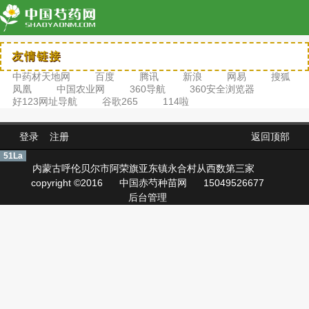
友情链接
中药材天地网
百度
腾讯
新浪
网易
搜狐
凤凰
中国农业网
360导航
360安全浏览器
好123网址导航
谷歌265
114啦
登录
注册
返回顶部
51La
内蒙古呼伦贝尔市阿荣旗亚东镇永合村从西数第三家
copyright ©2016
中国赤芍种苗网
15049526677
后台管理